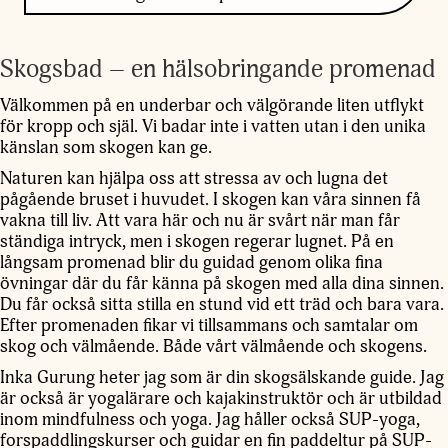
Skogsbad – en hälsobringande promenad
Välkommen på en underbar och välgörande liten utflykt
för kropp och själ. Vi badar inte i vatten utan i den unika
känslan som skogen kan ge.
Naturen kan hjälpa oss att stressa av och lugna det
pågående bruset i huvudet. I skogen kan våra sinnen få
vakna till liv. Att vara här och nu är svårt när man får
ständiga intryck, men i skogen regerar lugnet. På en
långsam promenad blir du guidad genom olika fina
övningar där du får känna på skogen med alla dina sinnen.
Du får också sitta stilla en stund vid ett träd och bara vara.
Efter promenaden fikar vi tillsammans och samtalar om
skog och välmående. Både vårt välmående och skogens.
Inka Gurung heter jag som är din skogsälskande guide. Jag
är också är yogalärare och kajakinstruktör och är utbildad
inom mindfulness och yoga. Jag håller också SUP-yoga,
forspaddlingskurser och guidar en fin paddeltur på SUP-