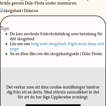
bräda genom Dala-Floda under sommaren.
Nödvändiga
Dessa kakor
Tips:
går inte att
Du kan använda friskvårdsbidrag som betalning för
välja bort. De
ditt skogsbad.
behövs för
Läs om min
helg med skogsbad, frigörande dans och
att hemsidan
yoga.
över huvud
Se en liten film om din skogsbadsguide i Dala-Floda:
taget ska
fungera.
Statistik
För att vi ska
Det verkar som att dina cookie-inställningar hindrar
kunna
dig från att se detta. Med största sannolikhet är det
förbättra
för att du har läge Upplevelse avstängt.
hemsidans