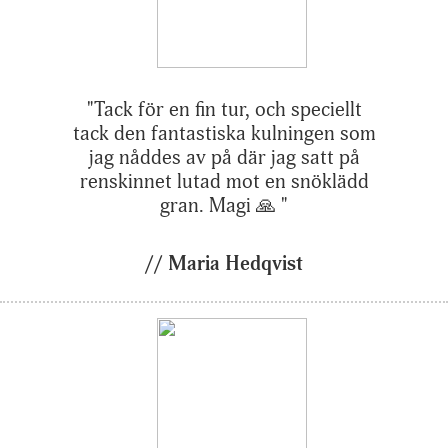
funktionalitet
att försvinna
från
hemsidan.
"Tack för en fin tur, och speciellt
tack den fantastiska kulningen som
jag nåddes av på där jag satt på
Marknadsföring
renskinnet lutad mot en snöklädd
Genom att dela
gran. Magi 🙏 "
med dig av dina
intressen och ditt
beteende när du
// Maria Hedqvist
surfar ökar du
chansen att få se
personligt
anpassat innehåll
och erbjudanden.