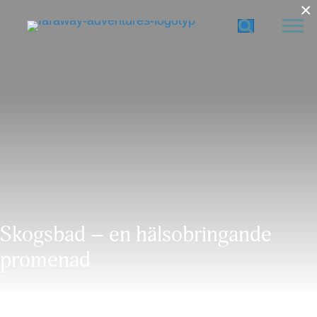
×
Skogsbad – en hälsobringande
promenad