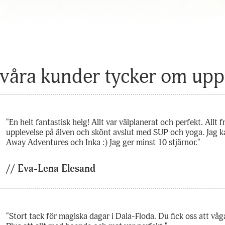
hemsida ska
prestera så
bra som
möjligt under
ditt besök.
Om du nekar
 våra kunder tycker om upp
de här
kakorna
kommer viss
funktionalitet
att försvinna
"En helt fantastisk helg! Allt var välplanerat och perfekt. Allt
från
upplevelse på älven och skönt avslut med SUP och yoga. Jag
hemsidan.
Away Adventures och Inka :) Jag ger minst 10 stjärnor."
// Eva-Lena Elesand
Marknadsföring
Genom att dela
med dig av dina
intressen och ditt
"Stort tack för magiska dagar i Dala-Floda. Du fick oss att vå
beteende när du