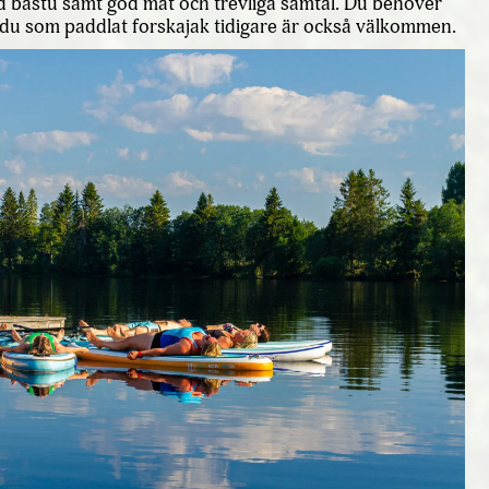
d bastu samt god mat och trevliga samtal. Du behöver
h du som paddlat forskajak tidigare är också välkommen.