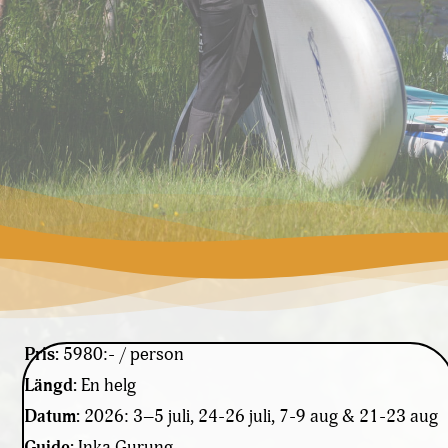
Pris:
5980:- / person
Längd:
En helg
Datum:
2026: 3–5 juli, 24-26 juli, 7-9 aug & 21-23 aug
Guide:
Inka Gurung