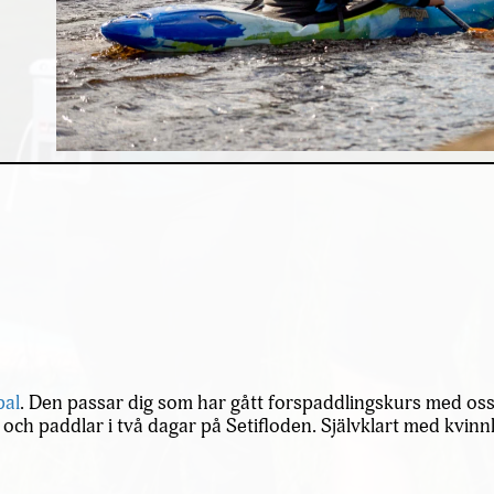
Nödvändiga
Dessa kakor
går inte att
välja bort. De
pal
. Den passar dig som har gått forspaddlingskurs med oss 
behövs för
h paddlar i två dagar på Setifloden. Självklart med kvinnl
att hemsidan
över huvud
taget ska