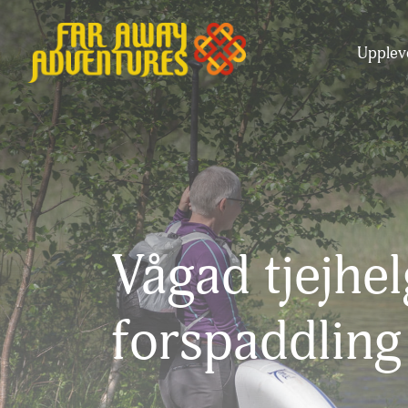
Uppleve
Vågad tjejhe
forspaddlin