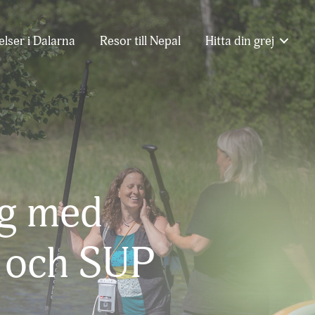
lser i Dalarna
Resor till Nepal
Hitta din grej
lg med
g och SUP