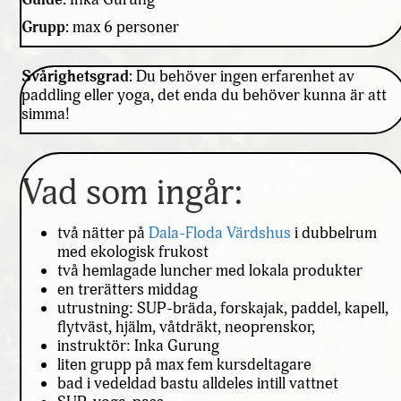
Grupp:
max 6 personer
Svårighetsgrad:
Du behöver ingen erfarenhet av
paddling eller yoga, det enda du behöver kunna är att
simma!
Vad som ingår:
två nätter på
Dala-Floda Värdshus
i dubbelrum
med ekologisk frukost
två hemlagade luncher med lokala produkter
en trerätters middag
utrustning: SUP-bräda, forskajak, paddel, kapell,
flytväst, hjälm, våtdräkt, neoprenskor,
instruktör: Inka Gurung
liten grupp på max fem kursdeltagare
bad i vedeldad bastu alldeles intill vattnet