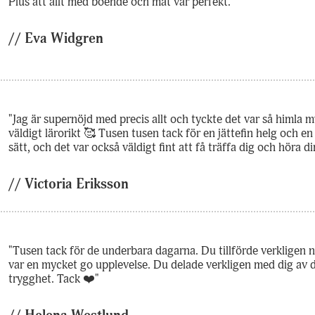
Plus att allt med boende och mat var perfekt."
surfar ökar du
chansen att få se
// Eva Widgren
personligt
anpassat innehåll
och erbjudanden.
"Jag är supernöjd med precis allt och tyckte det var så himla 
väldigt lärorikt 🥰 Tusen tusen tack för en jättefin helg och 
sätt, och det var också väldigt fint att få träffa dig och höra di
// Victoria Eriksson
"Tusen tack för de underbara dagarna. Du tillförde verkligen 
var en mycket go upplevelse. Du delade verkligen med dig av di
trygghet. Tack ❤️"