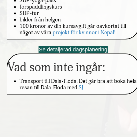
SUP-yoga-pass
forspaddlingskurs
SUP-tur
bilder från helgen
100 kronor av din kursavgift går oavkortat till
något av våra
projekt för kvinnor i Nepal!
Se detaljerad dagsplanering
Vad som inte ingår:
Transport till Dala-Floda. Det går bra att boka hela
resan till Dala-Floda med
SJ.