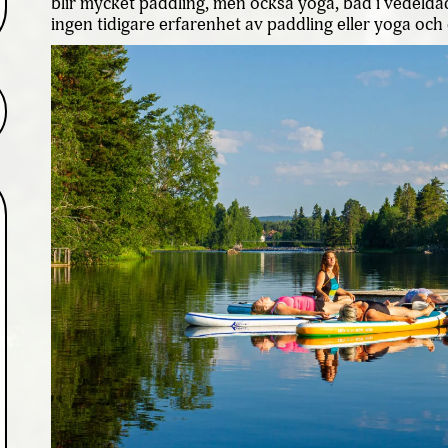
blir mycket paddling, men också yoga, bad i vedelda
ingen tidigare erfarenhet av paddling eller yoga oc